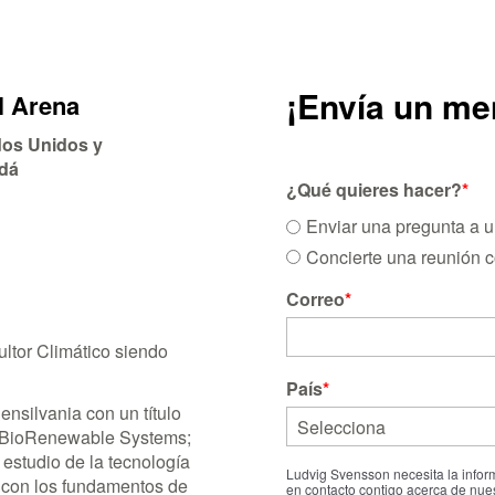
¡Envía un me
l Arena
os Unidos y
dá
¿Qué quieres hacer?
*
Enviar una pregunta a u
Concierte una reunión c
Correo
*
ltor Climático siendo
País
*
ensilvania con un título
o BioRenewable Systems;
estudio de la tecnología
Ludvig Svensson necesita la info
a con los fundamentos de
en contacto contigo acerca de nues