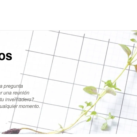
os
a pregunta
ar una reunión
 tu invernadero?
cualquier momento.