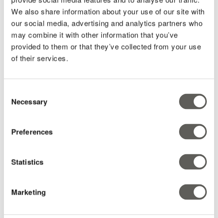
We also share information about your use of our site with
Países Bajos, Francia y región del Mediterráneo
our social media, advertising and analytics partners who
Acerca de Pieter
may combine it with other information that you’ve
provided to them or that they’ve collected from your use
Pieter da soporte a instaladores y productores den los
of their services.
Países Bajos y en el extranjero para elegir las mejores
soluciones climáticas y de cortinas.
Durante toda su vida de Pieter Mol ha trabajos en el sector
Consent
de flores y vegetales. Creció en la principal área de
Necessary
Selection
Horticultura en los Países Bajos, Westland, donde estudió
en la Escuela de Horticultura y trabajó en la horticultura.
Como consultor, Pieter ayuda a mejorar la producción y
Preferences
garantiza los mejores resultados posibles para los
usuarios de las pantallas climáticas de Svensson
Statistics
Áreas de experiencia:
Pantallas climáticas
Marketing
Soluciones climáticas