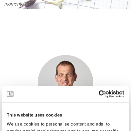
momento.
This website uses cookies
We use cookies to personalise content and ads, to
Pieter Mol
provide social media features and to analyse our traffic.