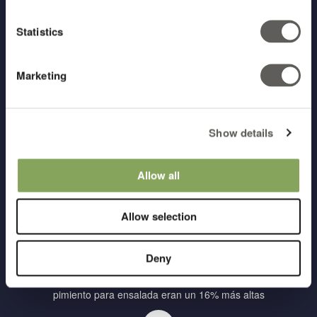
Statistics
Más flores
En el invernadero con la pantalla Harmony, había un 42% más de
Marketing
flores por planta
Show details
Más fruta
Allow all
Había un 39% más de frutas por planta en el invernadero con la
pantalla Harmony
Allow selection
Plantas más altas
Deny
Con un tercio del período de prueba completado, las plantas de
pimiento para ensalada eran un 16% más altas