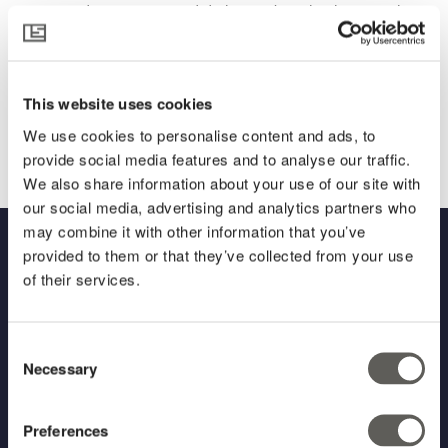
aproximadamente a mitad de la prueba, el cultivo con la
pantalla Harmony (arriba a la derecha) estaba mostrando
resultados prometedores.
“Es claramente más alto, hay más frutos, y los pimientos
This website uses cookies
son más dulces y tienen la pared del fruto más gruesa – se
trata de un pimiento para ensalada, así que estas cosas
We use cookies to personalise content and ads, to
son importantes”, afirma Francisco (Paco) Usero.
provide social media features and to analyse our traffic.
We also share information about your use of our site with
our social media, advertising and analytics partners who
may combine it with other information that you’ve
Mantén al ladrón en la noche
provided to them or that they’ve collected from your use
of their services.
lejos. Los primeros
datos
de las pruebas
Consent
Necessary
Selection
muestran que...
Preferences