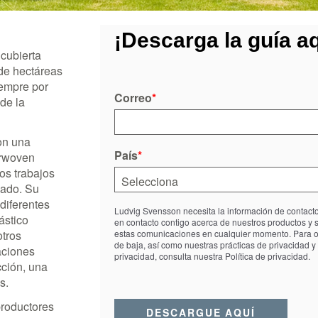
¡Descarga la guía aq
cubierta
 de hectáreas
iempre por
Correo
*
de la
on una
País
*
arwoven
os trabajos
uado.
Su
 diferentes
Ludvig Svensson necesita la información de contac
ástico
en contacto contigo acerca de nuestros productos y 
otros
estas comunicaciones en cualquier momento. Para o
de baja, así como nuestras prácticas de privacidad y
raciones
privacidad, consulta nuestra Política de privacidad.
cción, una
s.
productores