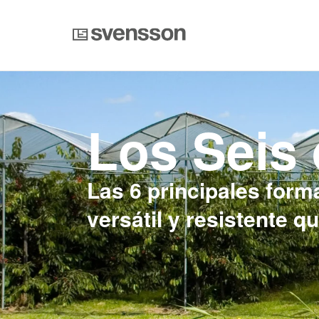
Los Seis
Las 6 principales form
versátil y resistente q