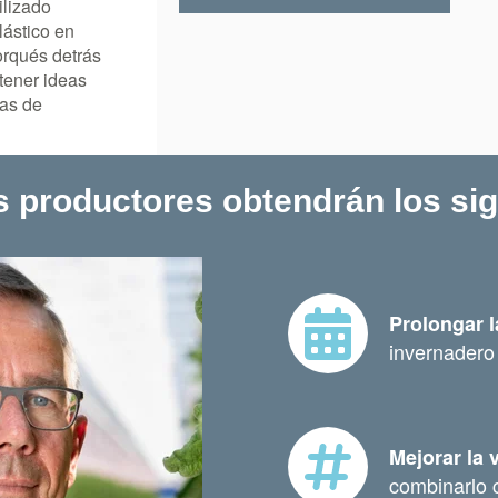
ilizado
lástico en
orqués detrás
tener ideas
cas de
s productores obtendrán los si
Prolongar l
invernadero 
Mejorar la 
combinarlo 