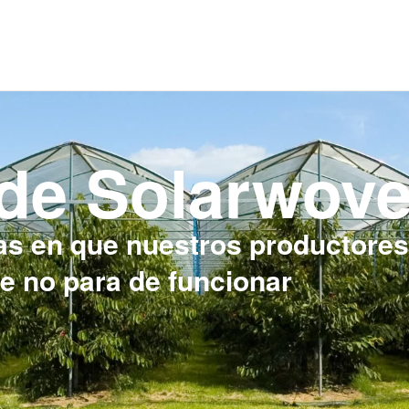
 de Solarwov
as en que nuestros productores 
ue no para de funcionar