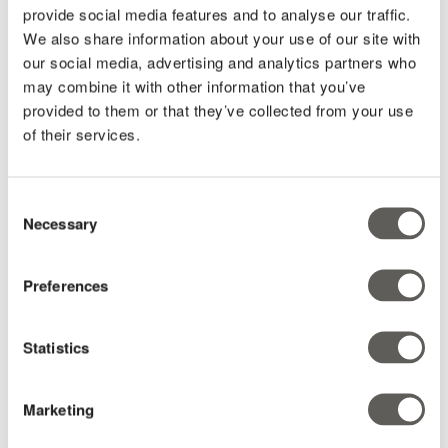
provide social media features and to analyse our traffic.
We also share information about your use of our site with
our social media, advertising and analytics partners who
may combine it with other information that you’ve
provided to them or that they’ve collected from your use
of their services.
Consent
Vragen?
Necessary
Selection
Hoe kunnen wij je helpen?
*
Preferences
Stel je vraag
Maak een afspraak
Statistics
E-mail
*
Marketing
Land
*