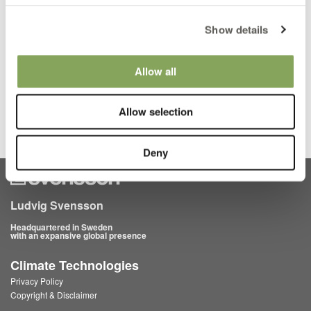
Show details
Ludvig Svensson heeft de door jou verstrekte contactgegevens nodig om
contact met je op te nemen over onze producten en diensten. Je kunt je op
elk moment afmelden voor deze berichten. Bekijk ons privacybeleid voor
Allow all
meer informatie over hoe je je af kan melden, onze privacypraktijken en hoe
we ons inzetten om je privacy te beschermen en respecteren.
Allow selection
Deny
Ludvig Svensson
Headquartered in Sweden
with an expansive global presence
Climate Technologies
Privacy Policy
Copyright & Disclaimer