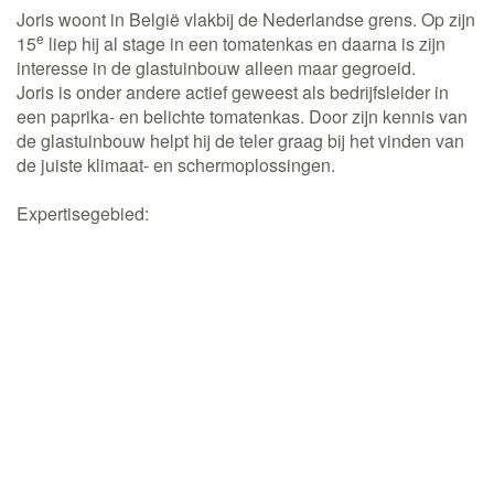
Joris woont in België vlakbij de Nederlandse grens. Op zijn
e
15
liep hij al stage in een tomatenkas en daarna is zijn
interesse in de glastuinbouw alleen maar gegroeid.
Joris is onder andere actief geweest als bedrijfsleider in
een paprika- en belichte tomatenkas. Door zijn kennis van
de glastuinbouw helpt hij de teler graag bij het vinden van
de juiste klimaat- en schermoplossingen.
Expertisegebied:
Klimaatschermen
Klimaatoplossingen
Climate House
Clima Flow
Bericht aan Joris!
Hoe kunnen wij je helpen?
*
Stel je vraag