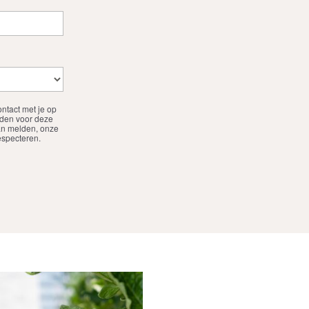
ntact met je op
lden voor deze
kan melden, onze
especteren.