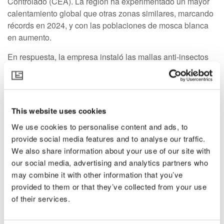
Controlado (CEA). La región ha experimentado un mayor
calentamiento global que otras zonas similares, marcando
récords en 2024, y con las poblaciones de mosca blanca
en aumento.
En respuesta, la empresa instaló las mallas anti-insectos
Xsect Balance de Svensson en las paredes laterales, y en
una reciente visita pude evaluar con Juan Pablo lo que se
ha logrado.
This website uses cookies
Me contó que lograron reducir dos grados Celsius de la
temperatura máxima de 50 grados, lo cual significó mucho
We use cookies to personalise content and ads, to
para el equipo. Y la malla realmente redujo la presión de
provide social media features and to analyse our traffic.
plagas.
We also share information about your use of our site with
our social media, advertising and analytics partners who
may combine it with other information that you’ve
provided to them or that they’ve collected from your use
of their services.