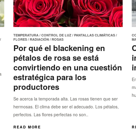
l
n
TEMPERATURA
/
CONTROL DE LUZ
/
PANTALLAS CLIMÁTICAS
/
C
/
FLORES
/
RADIACIÓN
/
ROSAS
MA
Por qué el blackening en
C
pétalos de rosa se está
i
convirtiendo en una cuestión
i
a
estratégica para los
En
productores
ma
hu
Se acerca la temporada alta. Las rosas tienen que ser
hermosas. El clima debe ser el adecuado. Los pétalos,
perfectos. Las flores perfectas no son..
READ MORE
R