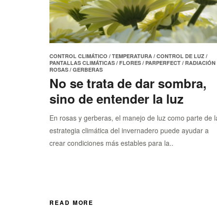
Control de insectos
Pieter Mo
Flores
Svensso
Humedad
Ying Ying
CONTROL CLIMÁTICO
/
TEMPERATURA
/
CONTROL DE LUZ
/
PARperfect
PANTALLAS CLIMÁTICAS
/
FLORES
/
PARPERFECT
/
RADIACIÓN
ROSAS
/
GERBERAS
Calor extremo
No se trata de dar sombra,
Enfriamiento activo
sino de entender la luz
Insectos & Plagas
En rosas y gerberas, el manejo de luz como parte de l
Pimientos
estrategia climática del invernadero puede ayudar a
Radiación
crear condiciones más estables para la..
Rosas
Deshumidificación
Gerberas
Insectos
READ MORE
Lechuga