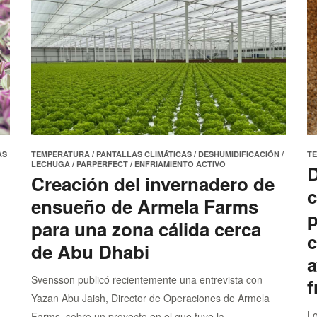
AS
TEMPERATURA
/
PANTALLAS CLIMÁTICAS
/
DESHUMIDIFICACIÓN
/
T
LECHUGA
/
PARPERFECT
/
ENFRIAMIENTO ACTIVO
D
Creación del invernadero de
c
ensueño de Armela Farms
p
para una zona cálida cerca
c
de Abu Dhabi
a
Svensson publicó recientemente una entrevista con
f
Yazan Abu Jaish, Director de Operaciones de Armela
Lo
Farms, sobre un proyecto en el que tuve la..