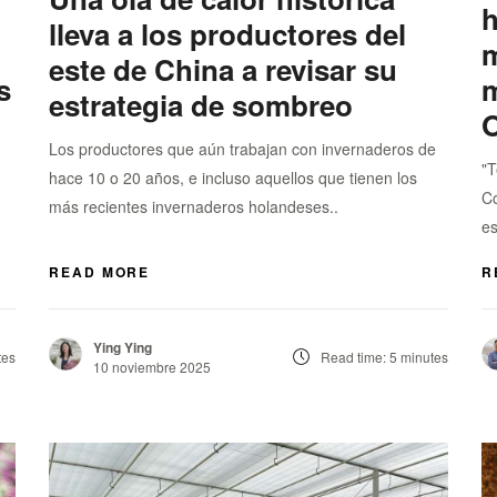
h
lleva a los productores del
m
este de China a revisar su
s
m
estrategia de sombreo
O
Los productores que aún trabajan con invernaderos de
"T
hace 10 o 20 años, e incluso aquellos que tienen los
Co
más recientes invernaderos holandeses..
es
READ MORE
R
Ying Ying
tes
Read time: 5 minutes
10 noviembre 2025