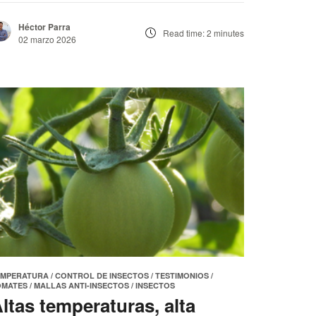
Héctor Parra
Read time: 2 minutes
02 marzo 2026
EMPERATURA
/
CONTROL DE INSECTOS
/
TESTIMONIOS
/
OMATES
/
MALLAS ANTI-INSECTOS
/
INSECTOS
ltas temperaturas, alta