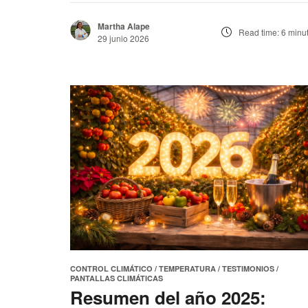
Macetas
Martha Alape
Read time: 6 minu
PARperfect Cooling
29 junio 2026
Plantas ornamentales
Sustentabilidad
Tomates
CONTROL CLIMÁTICO
/
TEMPERATURA
/
TESTIMONIOS
/
PANTALLAS CLIMÁTICAS
Resumen del año 2025: