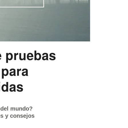
e pruebas
 para
idas
s del mundo?
s y consejos