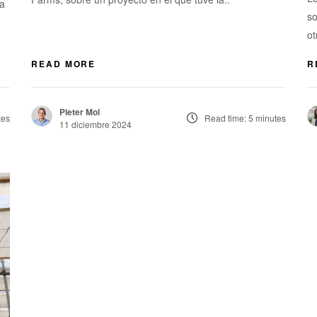
ya
so
ot
READ MORE
R
Pieter Mol
tes
Read time: 5 minutes
11 diciembre 2024