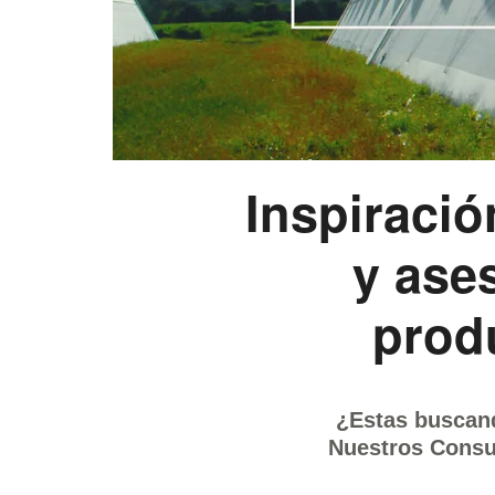
Inspiració
y ase
prod
¿Estas buscand
Nuestros Consu