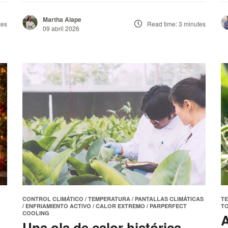
Martha Alape
tes
Read time: 3 minutes
09 abril 2026
CONTROL CLIMÁTICO
/
TEMPERATURA
/
PANTALLAS CLIMÁTICAS
T
/
ENFRIAMIENTO ACTIVO
/
CALOR EXTREMO
/
PARPERFECT
T
COOLING
A
Una ola de calor histórica