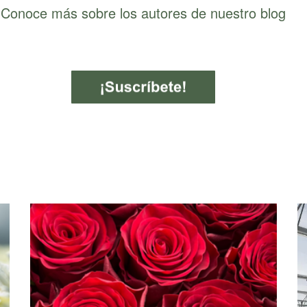
Conoce más sobre los autores de nuestro blog
 texto predictivo.
ueda está vacío.
mir
o Medina
rra
sier
lape
érez
na