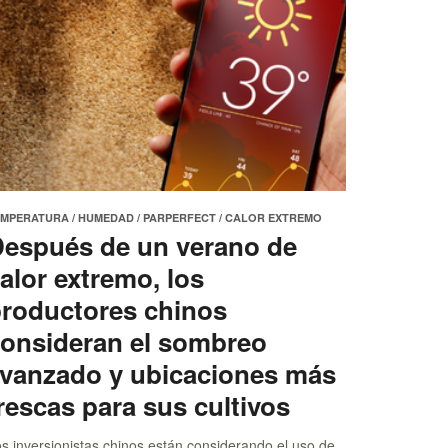
EMPERATURA
/
HUMEDAD
/
PARPERFECT
/
CALOR EXTREMO
espués de un verano de
alor extremo, los
roductores chinos
onsideran el sombreo
vanzado y ubicaciones más
rescas para sus cultivos
s inversionistas chinos están considerando el uso de