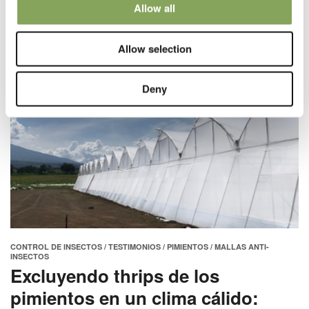
Nelson Pérez
Allow all
Read time: 5 minutes
Macetas
30 septiembre 2024
PARperfect Cooling
Allow selection
Plantas ornamentales
Sustentabilidad
Deny
Tomates
Author
Alán Falomir
Alejandro Medina
Héctor Parra
Hugo Plaisier
CONTROL DE INSECTOS
/
TESTIMONIOS
/
PIMIENTOS
/
MALLAS ANTI-
Martha Alape
INSECTOS
Excluyendo thrips de los
Nelson Pérez
pimientos en un clima cálido:
Paul Arena