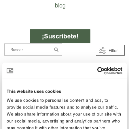
blog
Esto es un campo de búsqueda con una función de texto pred
Filter
Topics
No hay sugerencias porque el campo de búsqueda está v
Pimientos
Temperatura
Control climático
Pantallas climáticas
This website uses cookies
Testimonios
We use cookies to personalise content and ads, to
provide social media features and to analyse our traffic.
Control de luz
We also share information about your use of our site with
Mallas anti-insectos
our social media, advertising and analytics partners who
Control de humedad
may combine it with other information that you’ve