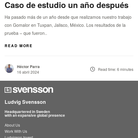
Caso de estudio un año después
Pieter Mol
Svensson
Ha pasado más de un año desde que realizamos nuestro trabajo
Ying Ying
con Gomalor en Tuxpan, Jalisco, México. Los resultados de la
prueba – que fueron..
READ MORE
Héctor Parra
Read time: 6 minutes
16 abril 2024
Ludvig Svensson
Headquartered in Sweden
with an expansive global presence
About Us
Work With Us
Ludvigson Invest